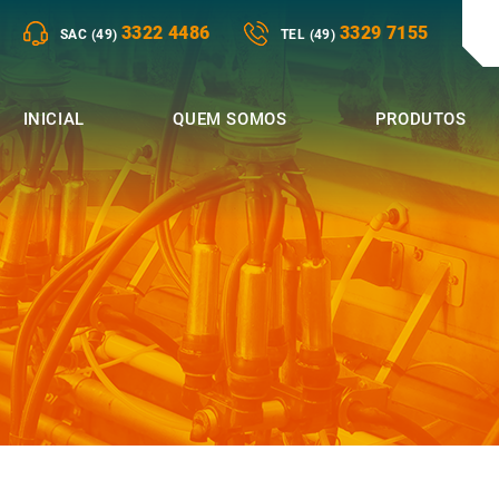
3322 4486
3329 7155
SAC (49)
TEL (49)
INICIAL
QUEM SOMOS
PRODUTOS