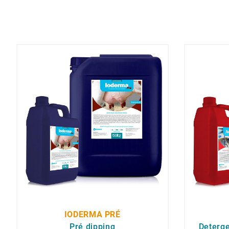
IODERMA PRÉ
Pré dipping
Deterg