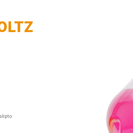
OLTZ
alipto